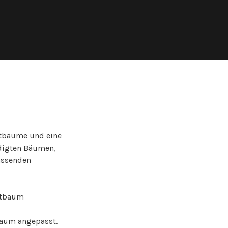
tbäume und eine
digten Bäumen,
assenden
baum angepasst.